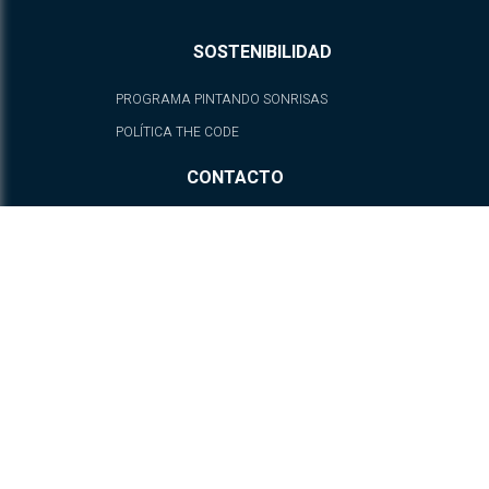
SOSTENIBILIDAD
PROGRAMA PINTANDO SONRISAS
POLÍTICA THE CODE
CONTACTO
fb.com/ATELIERPlayaMujeres
@ATELIERPlayaMujeres
Complejo de Condominios Playa Mujeres, SM-3 M-1 L-13
RTH-4, Zona Continental Isla Mujeres, Quintana Roo,
México, C.P. 77400
RESERVACIONES: Desde México: (800) 062 8899 | DESDE
USA: 1 (888) 5858 234 | Resto del Mundo: +52 (998) 271 6304