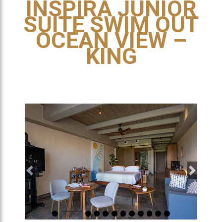
INSPIRA JUNIOR
SUITE SWIM OUT
OCEAN VIEW –
KING
Previous
Next