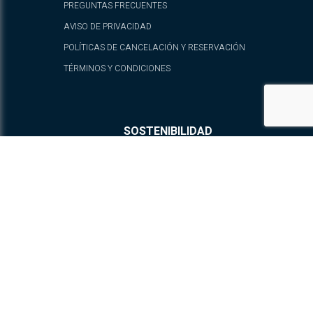
PREGUNTAS FRECUENTES
AVISO DE PRIVACIDAD
POLÍTICAS DE CANCELACIÓN Y RESERVACIÓN
TÉRMINOS Y CONDICIONES
SOSTENIBILIDAD
PROGRAMA PINTANDO SONRISAS
POLÍTICA THE CODE
CONTACTO
fb.com/ATELIERPlayaMujeres
@ATELIERPlayaMujeres