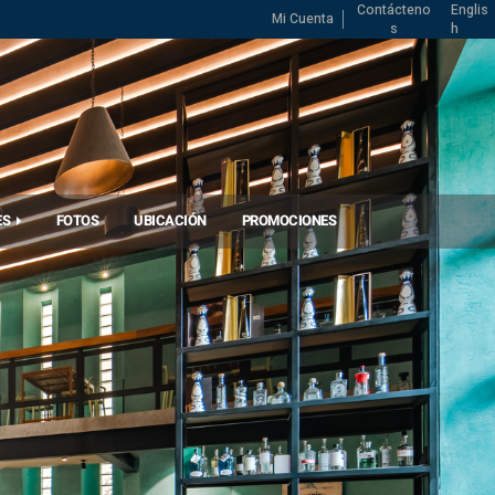
Contácteno
Englis
Mi Cuenta
s
h
ES
FOTOS
UBICACIÓN
PROMOCIONES