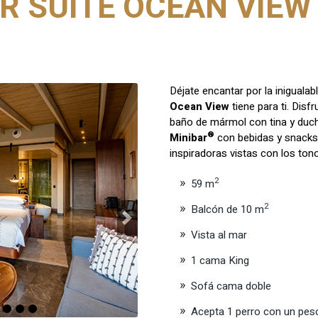
R SUITE OCEAN VIEW 
Déjate encantar por la inigualab
Ocean View
tiene para ti. Dis
baño de mármol con tina y ducha
®
Minibar
con bebidas y snacks
inspiradoras vistas con los ton
2
59 m
2
Balcón de 10 m
Next
Vista al mar
1 cama King
Sofá cama doble
Acepta 1 perro con un pes