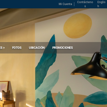
Contácteno
Englis
Mi Cuenta
s
h
ES
FOTOS
UBICACIÓN
PROMOCIONES